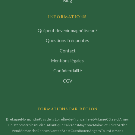
Blog
INFORMATIONS
Qui peut devenir magnétiseur ?
Questions fréquentes
Contact
Mentions légales
Confidentialité
CGV
FORMATIONS PAR RÉGION
Bretagne
Normandie
Pays de la Loire
Île-de-France
Ille-et-Vilaine
Côtes-d'Armor
Finistère
Morbihan
Loire-Atlantique
Calvados
Mayenne
Maine-et-Loire
Sarthe
Vendée
Manche
Rennes
Nantes
Brest
Caen
Rouen
Angers
Tours
Le Mans