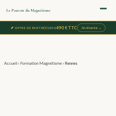
Le Pouvoir du Magnétisme
490 € TTC
549 €
Je réserve →
🍂 OFFRE DE RENTRÉE
Accueil
›
Formation Magnétisme
›
Rennes