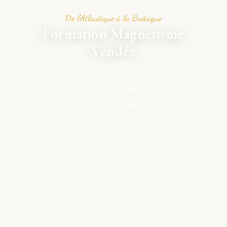
De l'Atlantique à la Bretagne
Formation Magnétisme
Vendée
Formation entre Rennes et Saint-Brieuc, en Bretagne — à
2h30 de La Roche-sur-Yon, avec Anthony et Charlotte Colinet,
80 % pratique