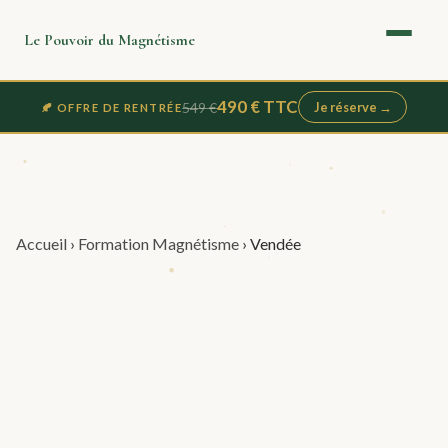
Le Pouvoir du Magnétisme
490 € TTC
549 €
Je réserve →
🍂 OFFRE DE RENTRÉE
Accueil
›
Formation Magnétisme
›
Vendée