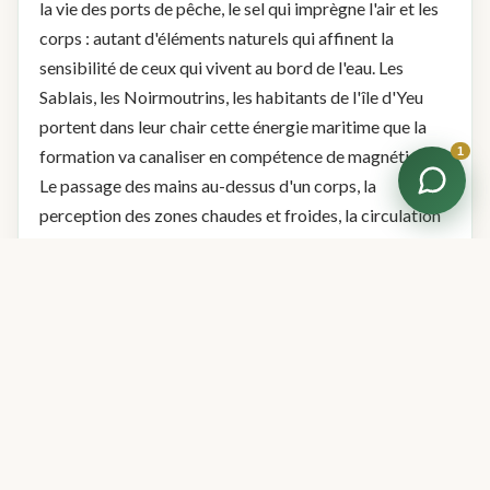
la vie des ports de pêche, le sel qui imprègne l'air et les
corps : autant d'éléments naturels qui affinent la
sensibilité de ceux qui vivent au bord de l'eau. Les
Sablais, les Noirmoutrins, les habitants de l'île d'Yeu
portent dans leur chair cette énergie maritime que la
1
formation va canaliser en compétence de magnétiseur.
Le passage des mains au-dessus d'un corps, la
perception des zones chaudes et froides, la circulation
de l'énergie — tout cela leur parle naturellement.
Entre bocage, marais et océan, la Vendée offre une
diversité de paysages et d'énergies que les stagiaires
apportent avec eux à la formation. Cette richesse se
retrouve dans la variété des profils : éleveurs du
bocage qui magnétisent leurs bêtes, marins qui
soignent leurs douleurs articulaires, thérapeutes des
Sables-d'Olonne qui enrichissent leur pratique,