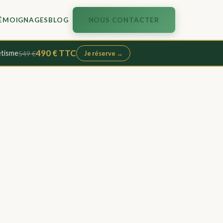
ÉMOIGNAGES
BLOG
NOUS CONTACTER
490 € TTC
étisme
549 €
Je réserve →