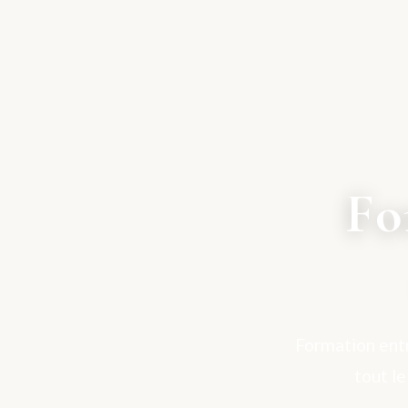
Fo
Formation entr
tout l