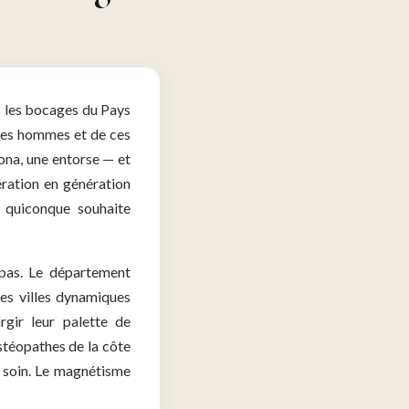
ns les bocages du Pays
ces hommes et de ces
zona, une entorse — et
ération en génération
r quiconque souhaite
 pas. Le département
des villes dynamiques
gir leur palette de
ostéopathes de la côte
u soin. Le magnétisme