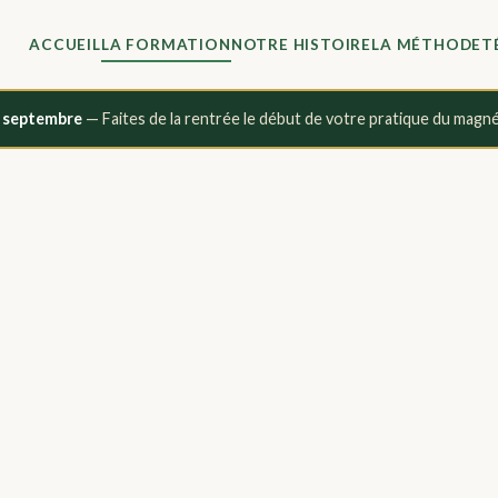
ACCUEIL
LA FORMATION
NOTRE HISTOIRE
LA MÉTHODE
T
0 septembre
— Faites de la rentrée le début de votre pratique du magn