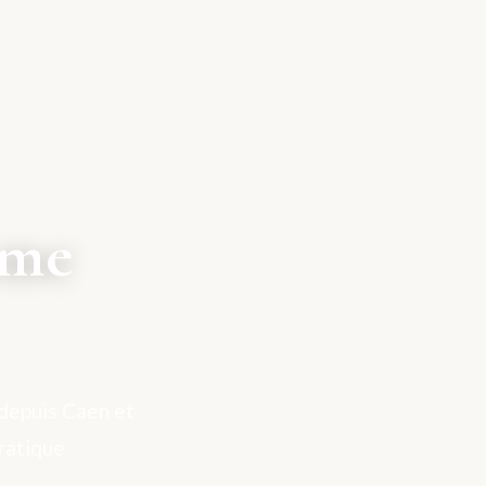
sme
 depuis Caen et
ratique