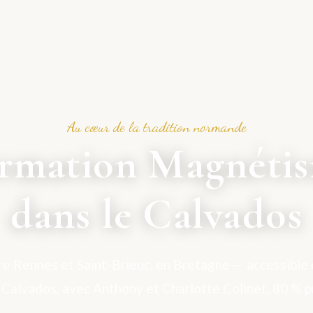
Au cœur de la tradition normande
rmation Magnéti
dans le Calvados
e Rennes et Saint-Brieuc, en Bretagne — accessible
e Calvados, avec Anthony et Charlotte Colinet, 80 % p