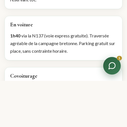
En voiture
1h40
via la N137 (voie express gratuite). Traversée
agréable de la campagne bretonne. Parking gratuit sur
place, sans contrainte horaire.
1
Covoiturage
Charlotte met en relation les stagiaires nantais avant
chaque session. Il y a généralement 2 à 3 participants
nantais par groupe — le partage de trajet est naturel et
convivial.