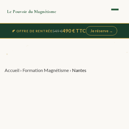
Le Pouvoir du Magnétisme
490 € TTC
549 €
Je réserve →
🍂 OFFRE DE RENTRÉE
Accueil
›
Formation Magnétisme
›
Nantes