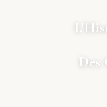
L'His
Des 