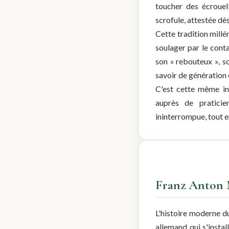
toucher des écrouel
scrofule, attestée dès
Cette tradition millé
soulager par le cont
son « rebouteux », s
savoir de génération 
C'est cette même in
auprès de pratici
ininterrompue, tout e
Franz Anton M
L'histoire moderne 
allemand qui s'instal