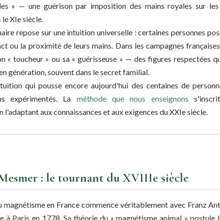
les » — une guérison par imposition des mains royales sur les
 le XIe siècle.
naire repose sur une intuition universelle : certaines personnes po
act ou la proximité de leurs mains. Dans les campagnes françaises,
on « toucheur » ou sa « guérisseuse » — des figures respectées qu
en génération, souvent dans le secret familial.
tuition qui pousse encore aujourd'hui des centaines de personn
ens expérimentés. La
méthode que nous enseignons
s'inscri
n l'adaptant aux connaissances et aux exigences du XXIe siècle.
esmer : le tournant du XVIIIe siècle
du magnétisme en France commence véritablement avec Franz A
le à Paris en 1778. Sa théorie du « magnétisme animal » postule l