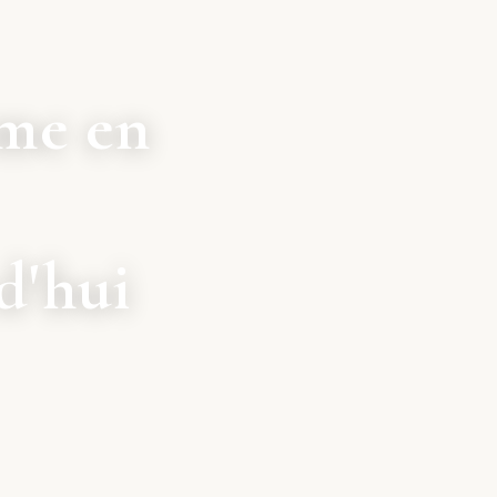
sme en
d'hui