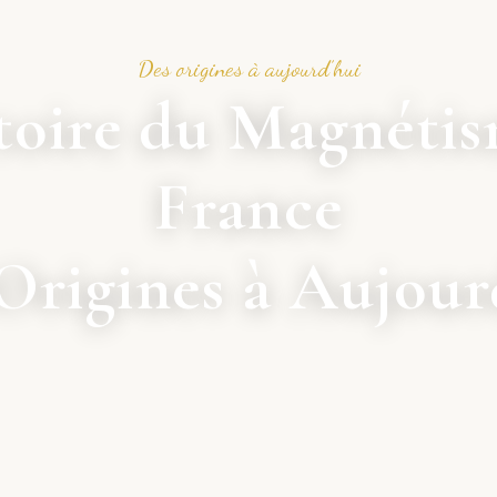
Des origines à aujourd’hui
toire du Magnéti
France
Origines à Aujour